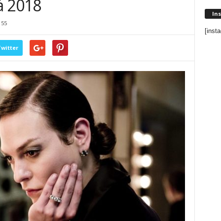
á 2018
In
155
[inst
witter