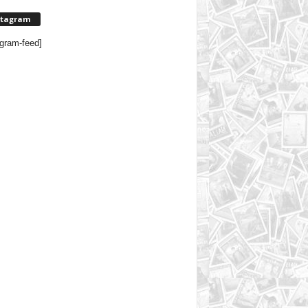
stagram
agram-feed]