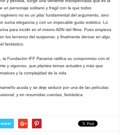
amor y pérdida, surge una vertiente insospechada que es la
de un personaje solitario y frágil con la que todos
nsgénero no es un pilar fundamental del argumento, sino
n suma elegancia y con un impecable gusto estético. Lo
rina para incidir en el mismo ADN del filme. Pues empieza
 los terrenos del suspense; y finalmente derivar en algo
l fantástico.
a
, la Fundación IFF Panamá ratifica su compromiso con el
ente y vigoroso, que plantea temas actuales y más que
atices y la complejidad de la vida.
nameño acuda y se deje seducir por una de las películas
asional, y en resumidas cuentas, fantástica.
witter