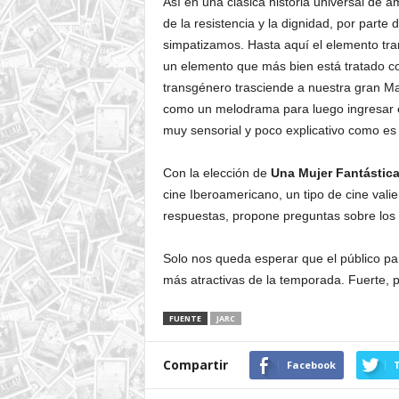
Así en una clásica historia universal de 
de la resistencia y la dignidad, por parte 
simpatizamos. Hasta aquí el elemento tra
un elemento que más bien está tratado co
transgénero trasciende a nuestra gran Ma
como un melodrama para luego ingresar en
muy sensorial y poco explicativo como es e
Con la elección de
Una Mujer Fantástic
cine Iberoamericano, un tipo de cine vali
respuestas, propone preguntas sobre los m
Solo nos queda esperar que el público pa
más atractivas de la temporada. Fuerte, p
FUENTE
JARC
Compartir
Facebook
T