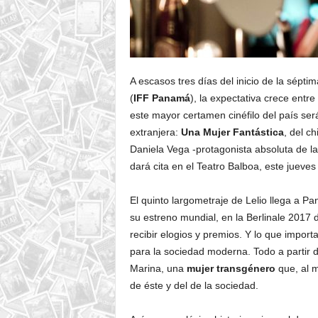
A escasos tres días del inicio de la sépti
(
IFF Panamá
), la expectativa crece entr
este mayor certamen cinéfilo del país ser
extranjera:
Una Mujer Fantástica
, del c
Daniela Vega -protagonista absoluta de la 
dará cita en el Teatro Balboa, este jueves 
El quinto largometraje de Lelio llega a Pa
su estreno mundial, en la Berlinale 2017
recibir elogios y premios. Y lo que importa
para la sociedad moderna. Todo a partir 
Marina, una
mujer transgénero
que, al m
de éste y del de la sociedad.