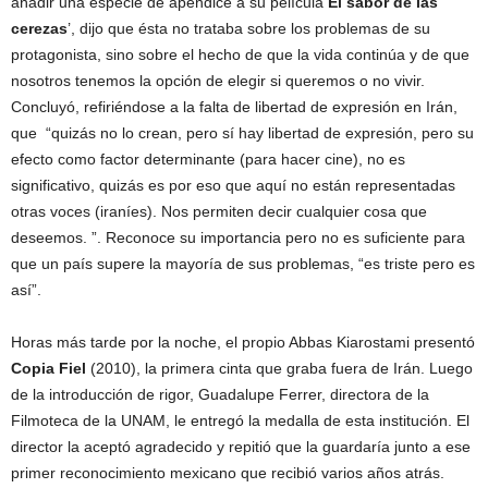
añadir una especie de apéndice a su película
El sabor de las
cerezas
’, dijo que ésta no trataba sobre los problemas de su
protagonista, sino sobre el hecho de que la vida continúa y de que
nosotros tenemos la opción de elegir si queremos o no vivir.
Concluyó, refiriéndose a la falta de libertad de expresión en Irán,
que “quizás no lo crean, pero sí hay libertad de expresión, pero su
efecto como factor determinante (para hacer cine), no es
significativo, quizás es por eso que aquí no están representadas
otras voces (iraníes). Nos permiten decir cualquier cosa que
deseemos. ”. Reconoce su importancia pero no es suficiente para
que un país supere la mayoría de sus problemas, “es triste pero es
así”.
Horas más tarde por la noche, el propio Abbas Kiarostami presentó
Copia Fiel
(2010), la primera cinta que graba fuera de Irán. Luego
de la introducción de rigor, Guadalupe Ferrer, directora de la
Filmoteca de la UNAM, le entregó la medalla de esta institución. El
director la aceptó agradecido y repitió que la guardaría junto a ese
primer reconocimiento mexicano que recibió varios años atrás.