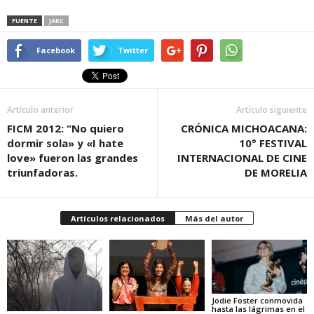
FUENTE
JARC
Facebook
Twitter
Artículo anterior
Artículo siguiente
FICM 2012: “No quiero
CRÓNICA MICHOACANA:
dormir sola» y «I hate
10° FESTIVAL
love» fueron las grandes
INTERNACIONAL DE CINE
triunfadoras.
DE MORELIA
Artículos relacionados
Más del autor
Jodie Foster conmovida
hasta las lágrimas en el