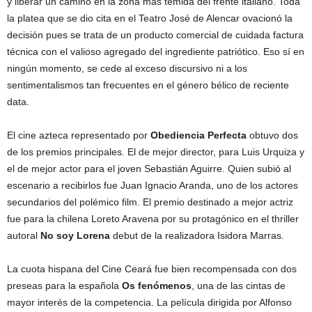
y liberar un camino en la zona más temida del frente italiano. Toda
la platea que se dio cita en el Teatro José de Alencar ovacionó la
decisión pues se trata de un producto comercial de cuidada factura
técnica con el valioso agregado del ingrediente patriótico. Eso sí en
ningún momento, se cede al exceso discursivo ni a los
sentimentalismos tan frecuentes en el género bélico de reciente
data.
El cine azteca representado por
Obediencia Perfecta
obtuvo dos
de los premios principales. El de mejor director, para Luis Urquiza y
el de mejor actor para el joven Sebastián Aguirre. Quien subió al
escenario a recibirlos fue Juan Ignacio Aranda, uno de los actores
secundarios del polémico film. El premio destinado a mejor actriz
fue para la chilena Loreto Aravena por su protagónico en el thriller
autoral
No soy Lorena
debut de la realizadora Isidora Marras.
La cuota hispana del Cine Ceará fue bien recompensada con dos
preseas para la española
Os fenómenos
, una de las cintas de
mayor interés de la competencia. La película dirigida por Alfonso