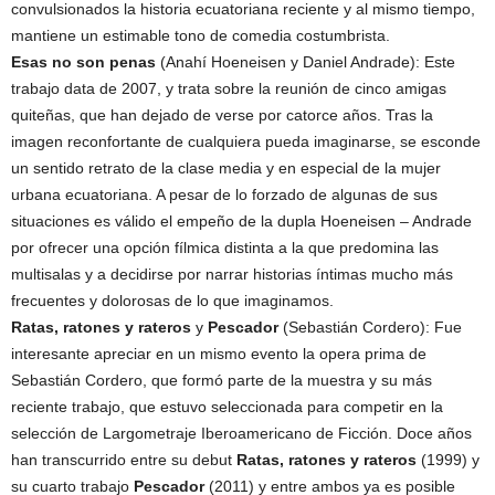
convulsionados la historia ecuatoriana reciente y al mismo tiempo,
mantiene un estimable tono de comedia costumbrista.
Esas no son penas
(Anahí Hoeneisen y Daniel Andrade): Este
trabajo data de 2007, y trata sobre la reunión de cinco amigas
quiteñas, que han dejado de verse por catorce años. Tras la
imagen reconfortante de cualquiera pueda imaginarse, se esconde
un sentido retrato de la clase media y en especial de la mujer
urbana ecuatoriana. A pesar de lo forzado de algunas de sus
situaciones es válido el empeño de la dupla Hoeneisen – Andrade
por ofrecer una opción fílmica distinta a la que predomina las
multisalas y a decidirse por narrar historias íntimas mucho más
frecuentes y dolorosas de lo que imaginamos.
Ratas, ratones y rateros
y
Pescador
(Sebastián Cordero): Fue
interesante apreciar en un mismo evento la opera prima de
Sebastián Cordero, que formó parte de la muestra y su más
reciente trabajo, que estuvo seleccionada para competir en la
selección de Largometraje Iberoamericano de Ficción. Doce años
han transcurrido entre su debut
Ratas, ratones y rateros
(1999) y
su cuarto trabajo
Pescador
(2011) y entre ambos ya es posible