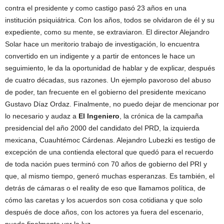
contra el presidente y como castigo pasó 23 años en una
institución psiquiátrica. Con los años, todos se olvidaron de él y su
expediente, como su mente, se extraviaron. El director Alejandro
Solar hace un meritorio trabajo de investigación, lo encuentra
convertido en un indigente y a partir de entonces le hace un
seguimiento, le da la oportunidad de hablar y de explicar, después
de cuatro décadas, sus razones. Un ejemplo pavoroso del abuso
de poder, tan frecuente en el gobierno del presidente mexicano
Gustavo Díaz Ordaz. Finalmente, no puedo dejar de mencionar por
lo necesario y audaz a
El Ingeniero
, la crónica de la campaña
presidencial del año 2000 del candidato del PRD, la izquierda
mexicana, Cuauhtémoc Cárdenas. Alejandro Lubezki es testigo de
excepción de una contienda electoral que quedó para el recuerdo
de toda nación pues terminó con 70 años de gobierno del PRI y
que, al mismo tiempo, generó muchas esperanzas. Es también, el
detrás de cámaras o el reality de eso que llamamos política, de
cómo las caretas y los acuerdos son cosa cotidiana y que solo
después de doce años, con los actores ya fuera del escenario,
puede finalmente ver la luz.