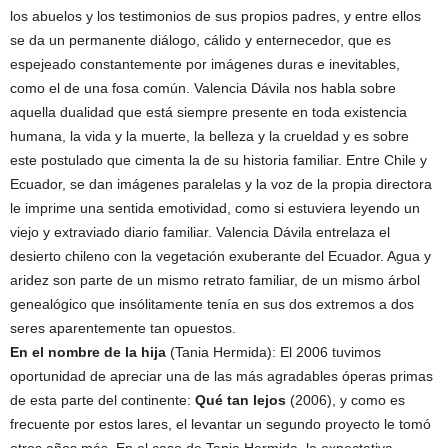
los abuelos y los testimonios de sus propios padres, y entre ellos
se da un permanente diálogo, cálido y enternecedor, que es
espejeado constantemente por imágenes duras e inevitables,
como el de una fosa común. Valencia Dávila nos habla sobre
aquella dualidad que está siempre presente en toda existencia
humana, la vida y la muerte, la belleza y la crueldad y es sobre
este postulado que cimenta la de su historia familiar. Entre Chile y
Ecuador, se dan imágenes paralelas y la voz de la propia directora
le imprime una sentida emotividad, como si estuviera leyendo un
viejo y extraviado diario familiar. Valencia Dávila entrelaza el
desierto chileno con la vegetación exuberante del Ecuador. Agua y
aridez son parte de un mismo retrato familiar, de un mismo árbol
genealógico que insólitamente tenía en sus dos extremos a dos
seres aparentemente tan opuestos.
En el nombre de la hija
(Tania Hermida): El 2006 tuvimos
oportunidad de apreciar una de las más agradables óperas primas
de esta parte del continente:
Qué tan lejos
(2006), y como es
frecuente por estos lares, el levantar un segundo proyecto le tomó
otros años más. En el caso de Tania Hermida, la expectativa