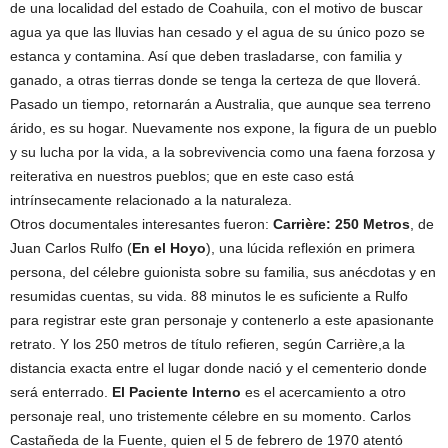
de una localidad del estado de Coahuila, con el motivo de buscar
agua ya que las lluvias han cesado y el agua de su único pozo se
estanca y contamina. Así que deben trasladarse, con familia y
ganado, a otras tierras donde se tenga la certeza de que lloverá.
Pasado un tiempo, retornarán a Australia, que aunque sea terreno
árido, es su hogar. Nuevamente nos expone, la figura de un pueblo
y su lucha por la vida, a la sobrevivencia como una faena forzosa y
reiterativa en nuestros pueblos; que en este caso está
intrínsecamente relacionado a la naturaleza.
Otros documentales interesantes fueron:
Carrière: 250 Metros
, de
Juan Carlos Rulfo (
En el Hoyo
), una lúcida reflexión en primera
persona, del célebre guionista sobre su familia, sus anécdotas y en
resumidas cuentas, su vida. 88 minutos le es suficiente a Rulfo
para registrar este gran personaje y contenerlo a este apasionante
retrato. Y los 250 metros de título refieren, según Carrière,a la
distancia exacta entre el lugar donde nació y el cementerio donde
será enterrado.
El Paciente Interno
es el acercamiento a otro
personaje real, uno tristemente célebre en su momento. Carlos
Castañeda de la Fuente, quien el 5 de febrero de 1970 atentó