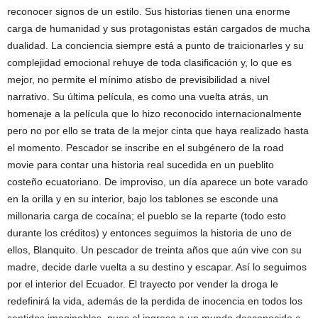
reconocer signos de un estilo. Sus historias tienen una enorme
carga de humanidad y sus protagonistas están cargados de mucha
dualidad. La conciencia siempre está a punto de traicionarles y su
complejidad emocional rehuye de toda clasificación y, lo que es
mejor, no permite el mínimo atisbo de previsibilidad a nivel
narrativo. Su última película, es como una vuelta atrás, un
homenaje a la película que lo hizo reconocido internacionalmente
pero no por ello se trata de la mejor cinta que haya realizado hasta
el momento. Pescador se inscribe en el subgénero de la road
movie para contar una historia real sucedida en un pueblito
costeño ecuatoriano. De improviso, un día aparece un bote varado
en la orilla y en su interior, bajo los tablones se esconde una
millonaria carga de cocaína; el pueblo se la reparte (todo esto
durante los créditos) y entonces seguimos la historia de uno de
ellos, Blanquito. Un pescador de treinta años que aún vive con su
madre, decide darle vuelta a su destino y escapar. Así lo seguimos
por el interior del Ecuador. El trayecto por vender la droga le
redefinirá la vida, además de la perdida de inocencia en todos los
sentidos imaginables, pues el ingreso a un mundo desconocido e