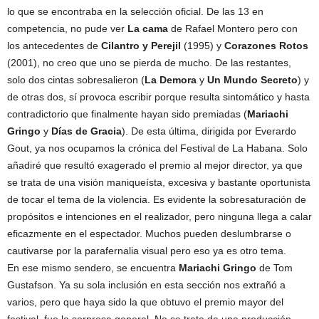
lo que se encontraba en la selección oficial. De las 13 en
competencia, no pude ver
La cama
de Rafael Montero pero con
los antecedentes de
Cilantro y Perejil
(1995) y
Corazones Rotos
(2001), no creo que uno se pierda de mucho. De las restantes,
solo dos cintas sobresalieron (
La Demora
y
Un Mundo Secreto
) y
de otras dos, sí provoca escribir porque resulta sintomático y hasta
contradictorio que finalmente hayan sido premiadas (
Mariachi
Gringo
y
Días de Gracia
). De esta última, dirigida por Everardo
Gout, ya nos ocupamos la crónica del Festival de La Habana. Solo
añadiré que resultó exagerado el premio al mejor director, ya que
se trata de una visión maniqueísta, excesiva y bastante oportunista
de tocar el tema de la violencia. Es evidente la sobresaturación de
propósitos e intenciones en el realizador, pero ninguna llega a calar
eficazmente en el espectador. Muchos pueden deslumbrarse o
cautivarse por la parafernalia visual pero eso ya es otro tema.
En ese mismo sendero, se encuentra
Mariachi Gringo
de Tom
Gustafson. Ya su sola inclusión en esta sección nos extrañó a
varios, pero que haya sido la que obtuvo el premio mayor del
festival, fue la sorpresa general. No se trata de una producción