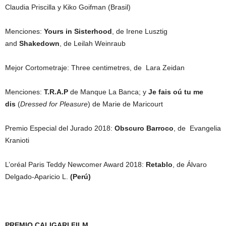
Claudia Priscilla y Kiko Goifman (Brasil)
Menciones:
Yours in Sisterhood
, de Irene Lusztig
and
Shakedown
, de Leilah Weinraub
Mejor Cortometraje: Three centimetres, de Lara Zeidan
Menciones:
T.R.A.P
de Manque La Banca; y
Je fais oú tu me
dis
(
Dressed for Pleasure
) de Marie de Maricourt
Premio Especial del Jurado 2018:
Obscuro Barroco
, de Evangelia
Kranioti
L’oréal Paris Teddy Newcomer Award 2018:
Retablo
, de Álvaro
Delgado-Aparicio L.
(Perú)
PREMIO CALIGARI FILM