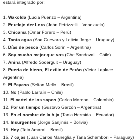
estará integrado por:
1.
Wakolda
(Lucía Puenzo – Argentina)
2.
Er relajo der Loro
(John Petrizzelli – Venezuela)
3.
Chicama
(Omar Forero – Perú)
4.
Tanta agua
(Ana Guevara y Leticia Jorge – Uruguay)
5.
Días de pesca
(Carlos Sorín – Argentina)
6.
Soy mucho mejor que vos
(Che Sandoval – Chile)
7.
Anina
(Alfredo Soderguit – Uruguay)
8.
Puerta de hierro, El exilio de Perón
(Víctor Laplace –
Argentina)
9.
El Payaso
(Selton Mello – Brasil)
10.
No
(Pablo Larraín – Chile)
11.
El cartel de los sapos
(Carlos Moreno – Colombia)
12.
Por un tiempo
(Gustavo Garzón – Argentina)
13.
En el nombre de la hija
(Tania Hermida – Ecuador)
14.
Insurgentes
(Jorge Sanjinés – Bolivia)
15.
Hoy
(Tata Amaral – Brasil)
16.
7 cajas
(Juan Carlos Maneglia y Tana Schembori – Paraguay)