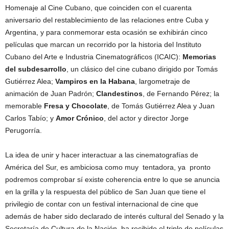
Homenaje al Cine Cubano, que coinciden con el cuarenta
aniversario del restablecimiento de las relaciones entre Cuba y
Argentina, y para conmemorar esta ocasión se exhibirán cinco
películas que marcan un recorrido por la historia del Instituto
Cubano del Arte e Industria Cinematográficos (ICAIC):
Memorias
del subdesarrollo
, un clásico del cine cubano dirigido por Tomás
Gutiérrez Alea;
Vampiros en la Habana
, largometraje de
animación de Juan Padrón;
Clandestinos
, de Fernando Pérez; la
memorable
Fresa y Chocolate
, de Tomás Gutiérrez Alea y Juan
Carlos Tabío; y
Amor Crónico
, del actor y director Jorge
Perugorría.
La idea de unir y hacer interactuar a las cinematografías de
América del Sur, es ambiciosa como muy tentadora, ya pronto
podremos comprobar sí existe coherencia entre lo que se anuncia
en la grilla y la respuesta del público de San Juan que tiene el
privilegio de contar con un festival internacional de cine que
además de haber sido declarado de interés cultural del Senado y la
Secretaría de Cultura de la Nación, ha recibido el triple de películas