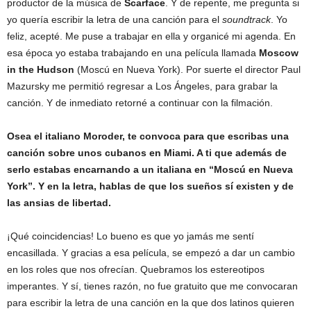
productor de la música de
Scarface
. Y de repente, me pregunta si
yo quería escribir la letra de una canción para el
soundtrack
. Yo
feliz, acepté. Me puse a trabajar en ella y organicé mi agenda. En
esa época yo estaba trabajando en una película llamada
Moscow
in the Hudson
(Moscú en Nueva York). Por suerte el director Paul
Mazursky me permitió regresar a Los Ángeles, para grabar la
canción. Y de inmediato retorné a continuar con la filmación.
Osea el italiano Moroder, te convoca para que escribas una
canción sobre unos cubanos en Miami. A ti que además de
serlo estabas encarnando a un italiana en “Moscú en Nueva
York”. Y en la letra, hablas de que los sueños sí existen y de
las ansias de libertad.
¡Qué coincidencias! Lo bueno es que yo jamás me sentí
encasillada. Y gracias a esa película, se empezó a dar un cambio
en los roles que nos ofrecían. Quebramos los estereotipos
imperantes. Y sí, tienes razón, no fue gratuito que me convocaran
para escribir la letra de una canción en la que dos latinos quieren