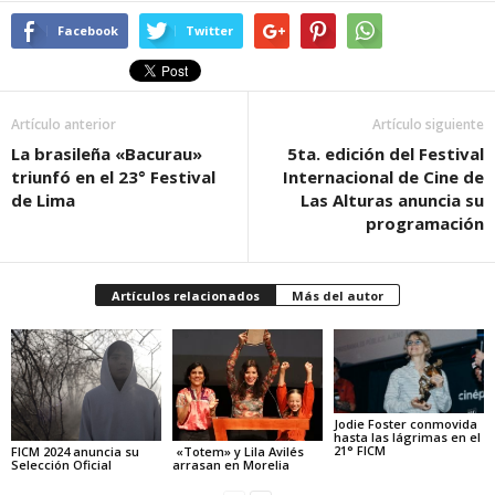
Facebook
Twitter
Artículo anterior
Artículo siguiente
La brasileña «Bacurau»
5ta. edición del Festival
triunfó en el 23° Festival
Internacional de Cine de
de Lima
Las Alturas anuncia su
programación
Artículos relacionados
Más del autor
Jodie Foster conmovida
hasta las lágrimas en el
21° FICM
FICM 2024 anuncia su
«Totem» y Lila Avilés
Selección Oficial
arrasan en Morelia